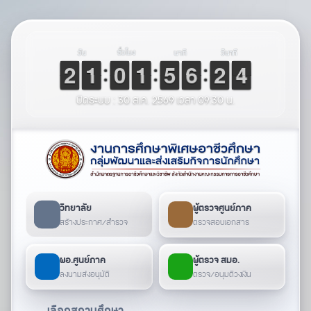
วัน
ชั่วโมง
นาที
วินาที
0
0
1
1
2
2
3
3
4
4
5
5
6
6
7
7
8
8
9
9
0
0
1
1
2
2
3
3
4
4
5
5
6
6
7
7
8
8
9
9
0
0
1
1
2
2
3
3
4
4
5
5
6
6
7
7
8
8
9
9
0
0
1
1
2
2
3
3
4
4
5
5
6
6
7
7
8
8
9
9
0
0
1
1
2
2
3
3
4
4
5
5
0
0
1
1
2
2
3
3
4
4
5
5
6
6
7
7
8
8
9
9
0
0
1
1
2
2
3
3
4
4
5
5
0
0
1
1
2
2
3
4
5
5
6
6
7
7
8
8
9
9
4
ปิดระบบ : 30 ส.ค. 2569 เวลา 09:30 น.
วิทยาลัย
ผู้ตรวจศูนย์ภาค
สร้างประกาศ/สำรวจ
ตรวจสอบเอกสาร
ผอ.ศูนย์ภาค
ผู้ตรวจ สมอ.
ลงนามส่งอนุมัติ
ตรวจ/อนุมติวงเงิน
เลือกสถานศึกษา